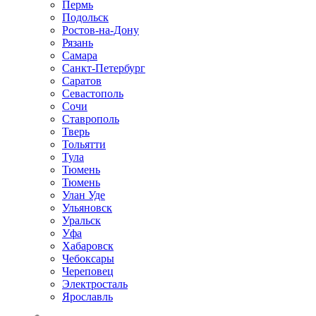
Пермь
Подольск
Ростов-на-Дону
Рязань
Самара
Санкт-Петербург
Саратов
Севастополь
Сочи
Ставрополь
Тверь
Тольятти
Тула
Тюмень
Тюмень
Улан Уде
Ульяновск
Уральск
Уфа
Хабаровск
Чебоксары
Череповец
Электросталь
Ярославль