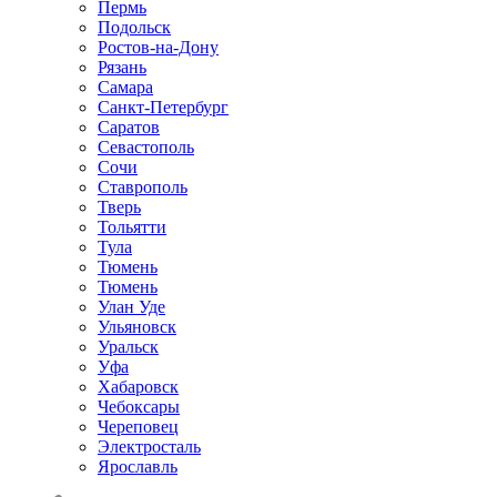
Пермь
Подольск
Ростов-на-Дону
Рязань
Самара
Санкт-Петербург
Саратов
Севастополь
Сочи
Ставрополь
Тверь
Тольятти
Тула
Тюмень
Тюмень
Улан Уде
Ульяновск
Уральск
Уфа
Хабаровск
Чебоксары
Череповец
Электросталь
Ярославль