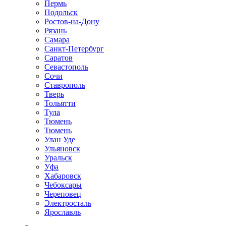
Пермь
Подольск
Ростов-на-Дону
Рязань
Самара
Санкт-Петербург
Саратов
Севастополь
Сочи
Ставрополь
Тверь
Тольятти
Тула
Тюмень
Тюмень
Улан Уде
Ульяновск
Уральск
Уфа
Хабаровск
Чебоксары
Череповец
Электросталь
Ярославль