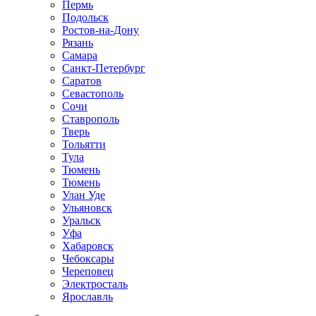
Пермь
Подольск
Ростов-на-Дону
Рязань
Самара
Санкт-Петербург
Саратов
Севастополь
Сочи
Ставрополь
Тверь
Тольятти
Тула
Тюмень
Тюмень
Улан Уде
Ульяновск
Уральск
Уфа
Хабаровск
Чебоксары
Череповец
Электросталь
Ярославль