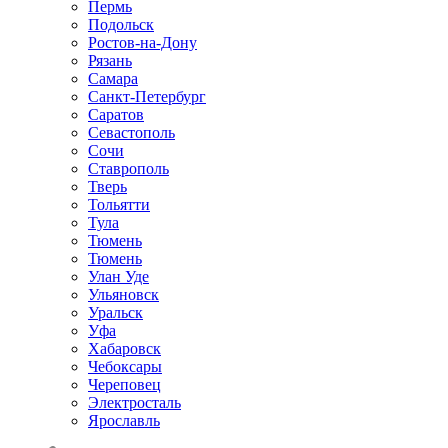
Пермь
Подольск
Ростов-на-Дону
Рязань
Самара
Санкт-Петербург
Саратов
Севастополь
Сочи
Ставрополь
Тверь
Тольятти
Тула
Тюмень
Тюмень
Улан Уде
Ульяновск
Уральск
Уфа
Хабаровск
Чебоксары
Череповец
Электросталь
Ярославль